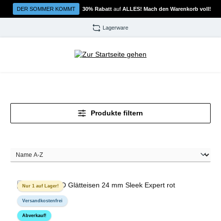
Zum Hauptinhalt springen
DER SOMMER KOMMT
30% Rabatt
auf
ALLES! Mach den Warenkorb voll!
Lagerware
Produkte filtern
Nur 1 auf Lager!
Versandkostenfrei
Abverkauf!