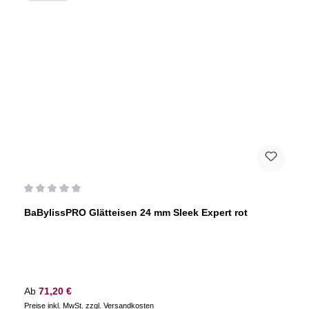
Durchschnittliche Bewertung von 0 von 5 Sternen
BaBylissPRO Glätteisen 24 mm Sleek Expert rot
Regulärer Preis:
Ab
71,20 €
Preise inkl. MwSt. zzgl. Versandkosten