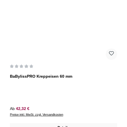
Durchschnittliche Bewertung von 0 von 5 Sternen
BaBylissPRO Kreppeisen 60 mm
Regulärer Preis:
Ab
42,32 €
Preise inkl. MwSt. zzgl. Versandkosten