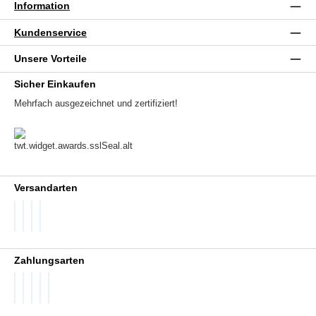
Information
Kundenservice
Unsere Vorteile
Sicher Einkaufen
Mehrfach ausgezeichnet und zertifiziert!
Versandarten
DHL GoGreen
DHL Packstation
DHL Standard
DHL Paket International
Zahlungsarten
PayPal
Später Bezahlen
SEPA Lastschrift
Visa
Vorkasse