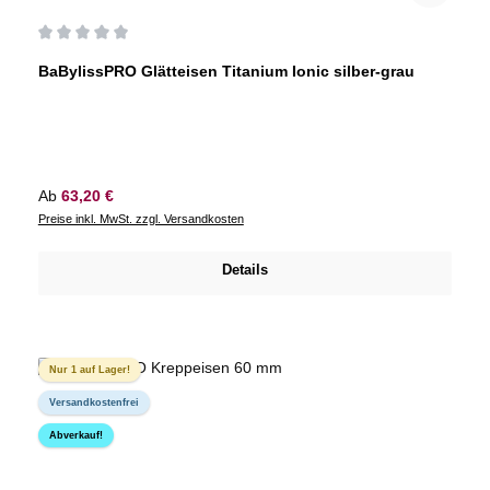
Durchschnittliche Bewertung von 0 von 5 Sternen
BaBylissPRO Glätteisen Titanium Ionic silber-grau
Regulärer Preis:
Ab
63,20 €
Preise inkl. MwSt. zzgl. Versandkosten
Details
Nur 1 auf Lager!
Versandkostenfrei
Abverkauf!