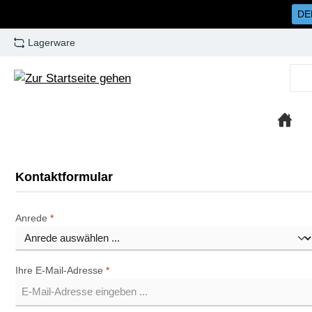
DE
m Hauptinhalt springen
Zur Suche springen
Zur Hauptnavigation springen
Lagerware
Kontaktformular
Anrede
*
Ihre E-Mail-Adresse
*