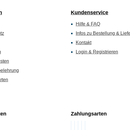
n
Kundenservice
Hilfe & FAQ
tz
Infos zu Bestellung & Lief
Kontakt
m
Login & Registrieren
sten
belehrung
rten
ten
Zahlungsarten