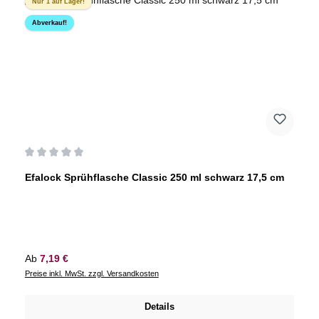
Nur 1 auf Lager!
Abverkauf!
Durchschnittliche Bewertung von 0 von 5 Sternen
Efalock Sprühflasche Classic 250 ml schwarz 17,5 cm
Regulärer Preis:
Ab
7,19 €
Preise inkl. MwSt. zzgl. Versandkosten
Details