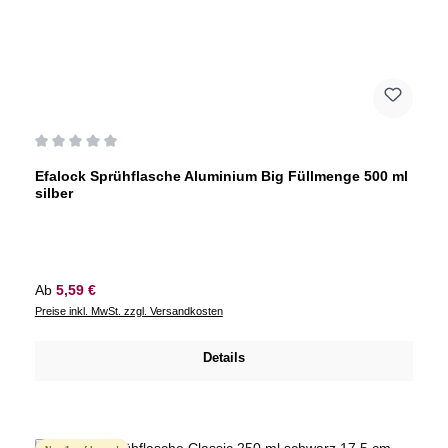
Durchschnittliche Bewertung von 0 von 5 Sternen
Efalock Sprühflasche Aluminium Big Füllmenge 500 ml
silber
Regulärer Preis:
Ab
5,59 €
Preise inkl. MwSt. zzgl. Versandkosten
Details