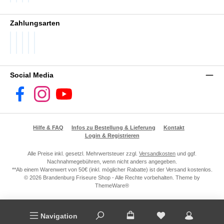
DHL GoGreen
DHL Packstation
DHL Standard
DHL Paket International
Zahlungsarten
PayPal
Später Bezahlen
SEPA Lastschrift
Visa
Vorkasse
Social Media
Facebook
Instagram
YouTube
Hilfe & FAQ
Infos zu Bestellung & Lieferung
Kontakt
Login & Registrieren
Alle Preise inkl. gesetzl. Mehrwertsteuer zzgl.
Versandkosten
und ggf.
Nachnahmegebühren, wenn nicht anders angegeben.
**Ab einem Warenwert von 50€ (inkl. möglicher Rabatte) ist der Versand kostenlos.
© 2026 Brandenburg Friseure Shop - Alle Rechte vorbehalten. Theme by
ThemeWare®
Navigation