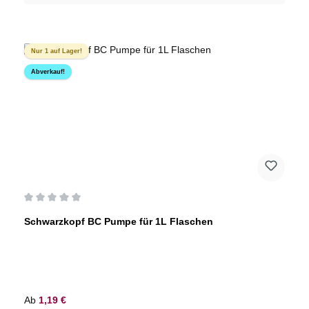
Nur 1 auf Lager!
Abverkauf!
Durchschnittliche Bewertung von 0 von 5 Sternen
Schwarzkopf BC Pumpe für 1L Flaschen
Regulärer Preis:
Ab
1,19 €