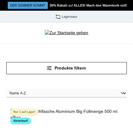
Zum Hauptinhalt springen
DER SOMMER KOMMT
30% Rabatt
auf
ALLES! Mach den Warenkorb voll!
Lagerware
Produkte filtern
Nur 1 auf Lager!
Abverkauf!