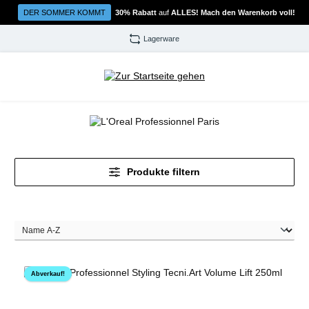
Zum Hauptinhalt springen
DER SOMMER KOMMT
30% Rabatt
auf
ALLES! Mach den Warenkorb voll!
Lagerware
Produkte filtern
Abverkauf!