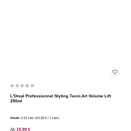
Durchschnittliche Bewertung von 0 von 5 Sternen
L'Oreal Professionnel Styling Tecni.Art Volume Lift
250ml
Inhalt:
0.25 Liter
(63,96 € / 1 Liter)
Regulärer Preis:
Ab
15,99 €