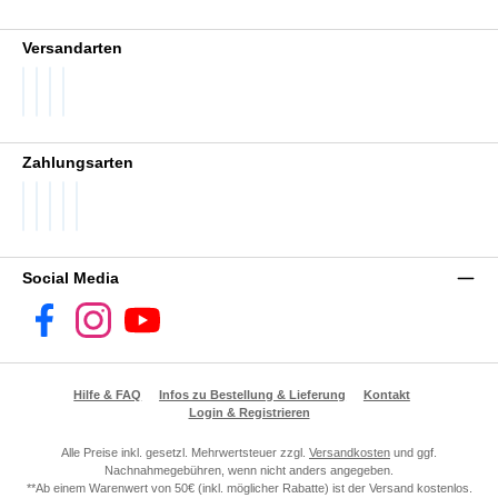
Versandarten
DHL GoGreen
DHL Packstation
DHL Standard
DHL Paket International
Zahlungsarten
PayPal
Später Bezahlen
SEPA Lastschrift
Visa
Vorkasse
Social Media
Facebook
Instagram
YouTube
Hilfe & FAQ
Infos zu Bestellung & Lieferung
Kontakt
Login & Registrieren
Alle Preise inkl. gesetzl. Mehrwertsteuer zzgl.
Versandkosten
und ggf.
Nachnahmegebühren, wenn nicht anders angegeben.
**Ab einem Warenwert von 50€ (inkl. möglicher Rabatte) ist der Versand kostenlos.