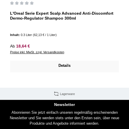
Durchschnittliche Bewertung von 0 von 5 Sternen
L'Oreal Serie Expert Scalp Advanced Anti-Discomfort
Dermo-Regulator Shampoo 300ml
Inhalt:
0.3 Liter
(62,13 € / 1 Liter)
Regulärer Preis:
Ab
18,64 €
Preise inkl. MwSt. zzgl. Versandkosten
Details
Lagerware
Newsletter
Abonnieren Sie jetzt einfach unseren regelmäßig erscheinenden
Newsletter und Sie werden stets unter den Ersten sein, über neue
Produkte und Angebote informiert werden.