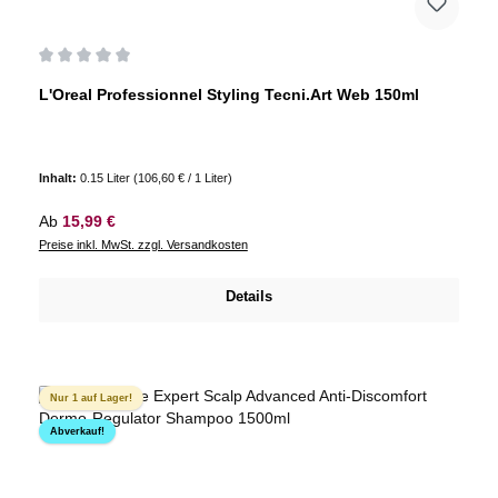
Durchschnittliche Bewertung von 0 von 5 Sternen
L'Oreal Professionnel Styling Tecni.Art Web 150ml
Inhalt:
0.15 Liter
(106,60 € / 1 Liter)
Regulärer Preis:
Ab
15,99 €
Preise inkl. MwSt. zzgl. Versandkosten
Details
Nur 1 auf Lager!
Abverkauf!