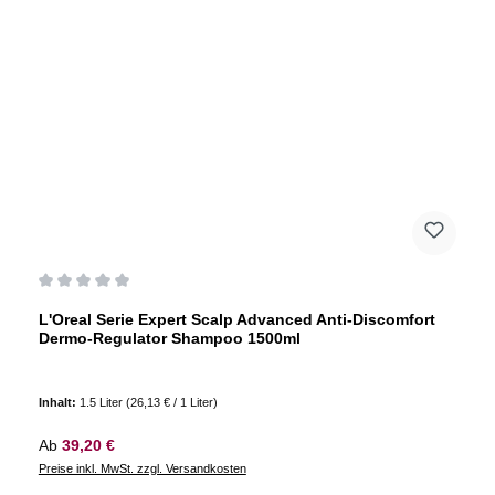
Durchschnittliche Bewertung von 0 von 5 Sternen
L'Oreal Serie Expert Scalp Advanced Anti-Discomfort
Dermo-Regulator Shampoo 1500ml
Inhalt:
1.5 Liter
(26,13 € / 1 Liter)
Regulärer Preis:
Ab
39,20 €
Preise inkl. MwSt. zzgl. Versandkosten