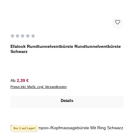
Durchschnittliche Bewertung von 0 von 5 Sternen
Efalock Rundtunnelventbürste Rundtunnelventbürste
Schwarz
Regulärer Preis:
Ab
2,39 €
Preise inkl. MwSt. zzgl. Versandkosten
Details
Nur 2 auf Lager!