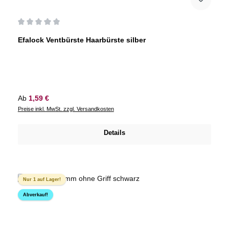
Durchschnittliche Bewertung von 0 von 5 Sternen
Efalock Ventbürste Haarbürste silber
Regulärer Preis:
Ab
1,59 €
Preise inkl. MwSt. zzgl. Versandkosten
Details
Nur 1 auf Lager!
Abverkauf!