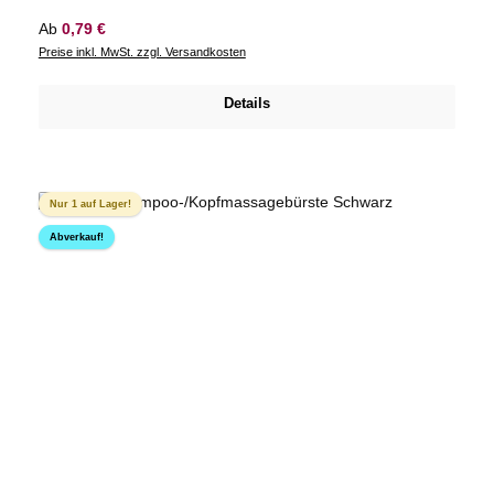
Regulärer Preis:
Ab
0,79 €
Preise inkl. MwSt. zzgl. Versandkosten
Details
Nur 1 auf Lager!
Abverkauf!