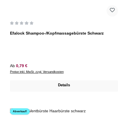
Durchschnittliche Bewertung von 0 von 5 Sternen
Efalock Shampoo-/Kopfmassagebürste Schwarz
Regulärer Preis:
Ab
0,79 €
Preise inkl. MwSt. zzgl. Versandkosten
Details
Abverkauf!