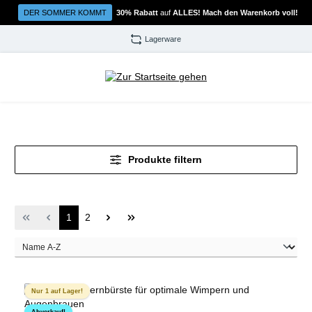
Zum Hauptinhalt springen
DER SOMMER KOMMT
30% Rabatt
auf
ALLES! Mach den Warenkorb voll!
Lagerware
Produkte filtern
Seite
Seite
1
2
Nur 1 auf Lager!