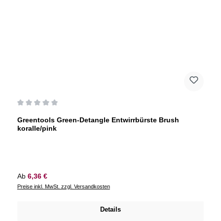
Durchschnittliche Bewertung von 0 von 5 Sternen
Greentools Green-Detangle Entwirrbürste Brush
koralle/pink
Regulärer Preis:
Ab
6,36 €
Preise inkl. MwSt. zzgl. Versandkosten
Details