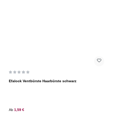
Durchschnittliche Bewertung von 0 von 5 Sternen
Efalock Ventbürste Haarbürste schwarz
Regulärer Preis:
Ab
1,59 €