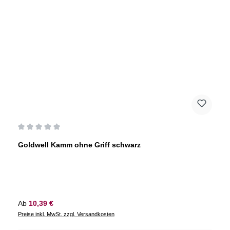
Durchschnittliche Bewertung von 0 von 5 Sternen
Goldwell Kamm ohne Griff schwarz
Regulärer Preis:
Ab
10,39 €
Preise inkl. MwSt. zzgl. Versandkosten