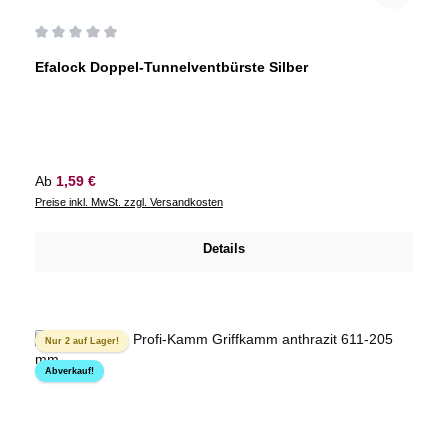
Durchschnittliche Bewertung von 0 von 5 Sternen
Efalock Doppel-Tunnelventbürste Silber
Regulärer Preis:
Ab
1,59 €
Preise inkl. MwSt. zzgl. Versandkosten
Details
Nur 2 auf Lager!
Abverkauf!