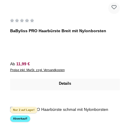
Durchschnittliche Bewertung von 0 von 5 Sternen
BaByliss PRO Haarbürste Breit mit Nylonborsten
Regulärer Preis:
Ab
11,99 €
Preise inkl. MwSt. zzgl. Versandkosten
Details
Nur 2 auf Lager!
Abverkauf!