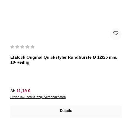
Durchschnittliche Bewertung von 0 von 5 Sternen
Efalock Original Quickstyler Rundbürste Ø 12/25 mm,
10-Reihig
Regulärer Preis:
Ab
11,19 €
Preise inkl. MwSt. zzgl. Versandkosten
Details