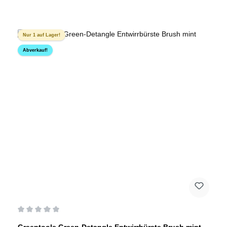
Nur 1 auf Lager!
Abverkauf!
Durchschnittliche Bewertung von 0 von 5 Sternen
Greentools Green-Detangle Entwirrbürste Brush mint