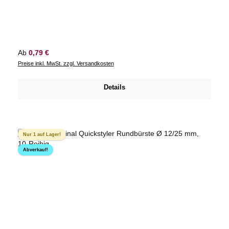
Regulärer Preis:
Ab
0,79 €
Preise inkl. MwSt. zzgl. Versandkosten
Details
Nur 1 auf Lager!
Abverkauf!