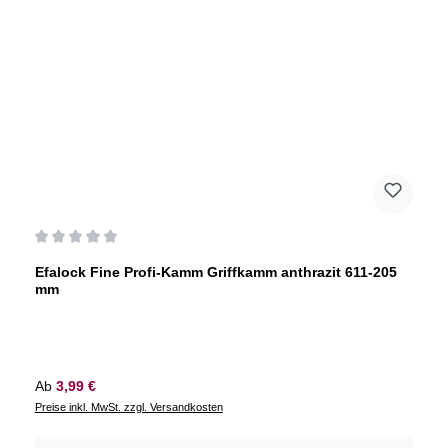
Durchschnittliche Bewertung von 0 von 5 Sternen
Efalock Fine Profi-Kamm Griffkamm anthrazit 611-205
mm
Regulärer Preis:
Ab
3,99 €
Preise inkl. MwSt. zzgl. Versandkosten