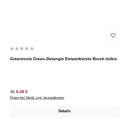
Durchschnittliche Bewertung von 0 von 5 Sternen
Greentools Green-Detangle Entwirrbürste Brush türkis
Regulärer Preis:
Ab
6,36 €
Preise inkl. MwSt. zzgl. Versandkosten
Details