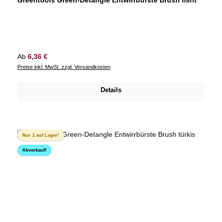
Regulärer Preis:
Ab
6,36 €
Preise inkl. MwSt. zzgl. Versandkosten
Details
Nur 1 auf Lager!
Abverkauf!