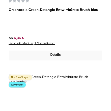
Durchschnittliche Bewertung von 0 von 5 Sternen
Greentools Green-Detangle Entwirrbürste Brush blau
Regulärer Preis:
Ab
6,36 €
Preise inkl. MwSt. zzgl. Versandkosten
Details
Nur 1 auf Lager!
Abverkauf!