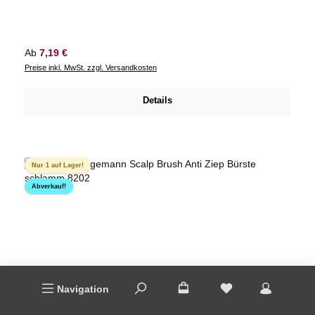
Regulärer Preis:
Ab
7,19 €
Preise inkl. MwSt. zzgl. Versandkosten
Details
Nur 1 auf Lager!
Abverkauf!
Navigation