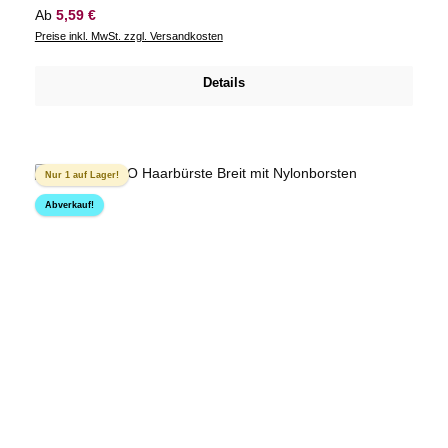
Regulärer Preis:
Ab
5,59 €
Preise inkl. MwSt. zzgl. Versandkosten
Details
Nur 1 auf Lager!
Abverkauf!