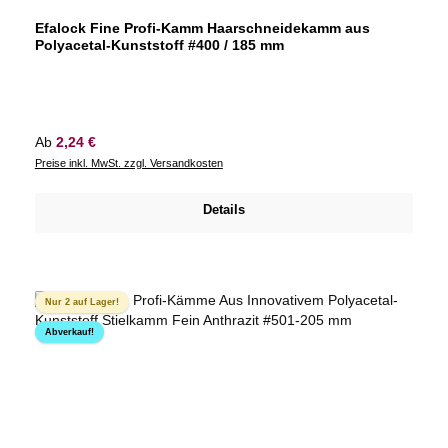
Durchschnittliche Bewertung von 0 von 5 Sternen
Efalock Fine Profi-Kamm Haarschneidekamm aus
Polyacetal-Kunststoff #400 / 185 mm
Regulärer Preis:
Ab
2,24 €
Preise inkl. MwSt. zzgl. Versandkosten
Details
Nur 2 auf Lager!
Abverkauf!