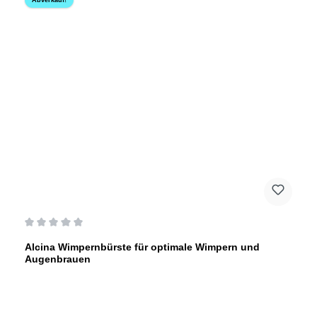
Abverkauf!
Durchschnittliche Bewertung von 0 von 5 Sternen
Alcina Wimpernbürste für optimale Wimpern und
Augenbrauen