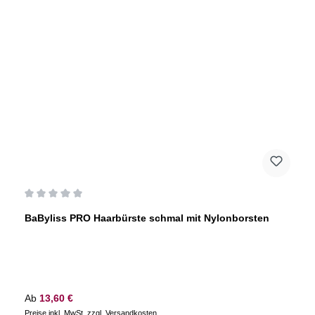
Durchschnittliche Bewertung von 0 von 5 Sternen
BaByliss PRO Haarbürste schmal mit Nylonborsten
Regulärer Preis:
Ab
13,60 €
Preise inkl. MwSt. zzgl. Versandkosten