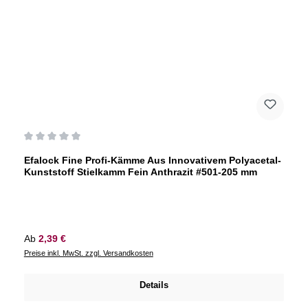
Durchschnittliche Bewertung von 0 von 5 Sternen
Efalock Fine Profi-Kämme Aus Innovativem Polyacetal-
Kunststoff Stielkamm Fein Anthrazit #501-205 mm
Regulärer Preis:
Ab
2,39 €
Preise inkl. MwSt. zzgl. Versandkosten
Details