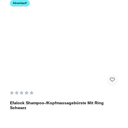
Abverkauf!
Durchschnittliche Bewertung von 0 von 5 Sternen
Efalock Shampoo-/Kopfmassagebürste Mit Ring
Schwarz