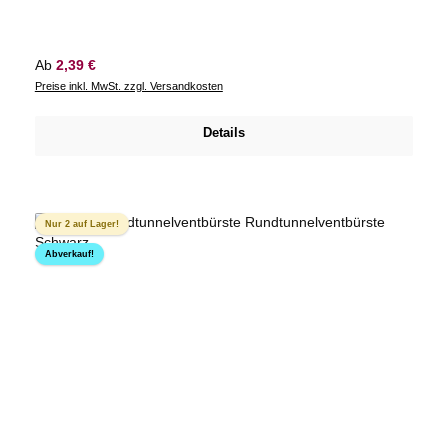
Regulärer Preis:
Ab
2,39 €
Preise inkl. MwSt. zzgl. Versandkosten
Details
Nur 2 auf Lager!
Abverkauf!