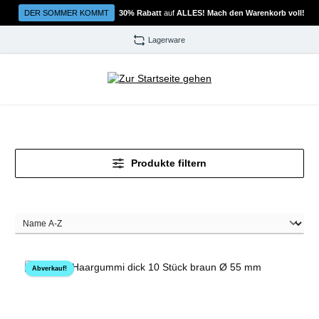
Zum Hauptinhalt springen
DER SOMMER KOMMT
30% Rabatt
auf
ALLES! Mach den Warenkorb voll!
Lagerware
Produkte filtern
Abverkauf!