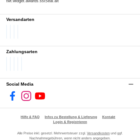
Versandarten
DHL GoGreen
DHL Packstation
DHL Standard
DHL Paket International
Zahlungsarten
PayPal
Später Bezahlen
SEPA Lastschrift
Visa
Vorkasse
Social Media
Facebook
Instagram
YouTube
Hilfe & FAQ
Infos zu Bestellung & Lieferung
Kontakt
Login & Registrieren
Alle Preise inkl. gesetzl. Mehrwertsteuer zzgl.
Versandkosten
und ggf.
Nachnahmegebühren, wenn nicht anders angegeben.