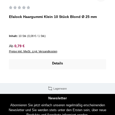
Durchschnittliche Bewertung von 0 von 5 Sternen
Efalock Haargummi Klein 10 Stück Blond Ø 25 mm
Inhalt:
10 Stk
(0,08 € / 1 Stk)
Regulärer Preis:
Ab
0,79 €
Preise inkl. MwSt. zzgl. Versandkosten
Details
Lagerware
Newsletter
Abonnieren Sie jetzt einfach unseren regelmäßig erscheinenden
Newsletter und Sie werden stets unter den Ersten sein, über neue
Produkte und Angebote informiert werden.