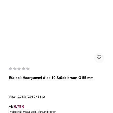
Durchschnittliche Bewertung von 0 von 5 Sternen
Efalock Haargummi dick 10 Stück braun Ø 55 mm
Inhalt:
10 Stk
(0,08 € / 1 Stk)
Regulärer Preis:
Ab
0,79 €
Preise inkl. MwSt. zzgl. Versandkosten