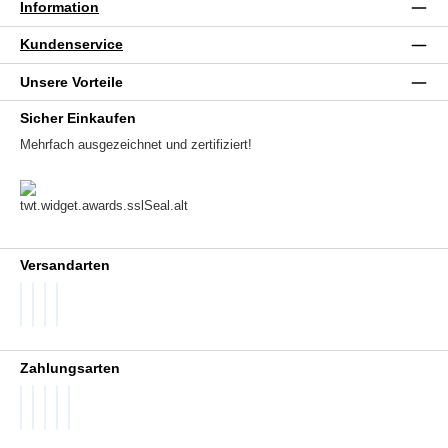
Information
Kundenservice
Unsere Vorteile
Sicher Einkaufen
Mehrfach ausgezeichnet und zertifiziert!
Versandarten
DHL GoGreen
DHL Packstation
DHL Standard
DHL Paket International
Zahlungsarten
PayPal
Später Bezahlen
SEPA Lastschrift
Visa
Vorkasse