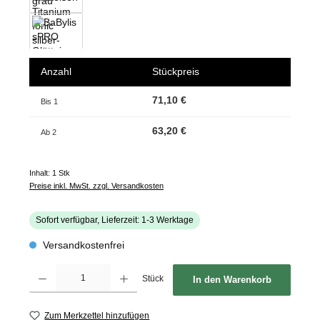
Anzahl
Stückpreis
71,10 €
Bis
1
63,20 €
Ab
2
Inhalt:
1 Stk
Preise inkl. MwSt. zzgl. Versandkosten
Sofort verfügbar, Lieferzeit: 1-3 Werktage
Versandkostenfrei
Produkt Anzahl: Gib den gewünschten Wert ein oder benutze die Schaltflächen um d
Stück
In den Warenkorb
Zum Merkzettel hinzufügen