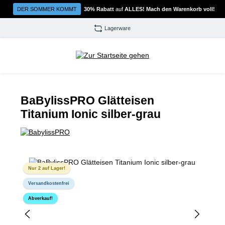
Zum Hauptinhalt springen
DER SOMMER KOMMT
30% Rabatt
auf
ALLES! Mach den Warenkorb voll!
Lagerware
BaBylissPRO Glätteisen
Titanium Ionic silber-grau
Bildergalerie überspringen
Nur 2 auf Lager!
Versandkostenfrei
Abverkauf!