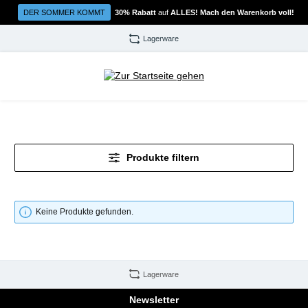
Zum Hauptinhalt springen
DER SOMMER KOMMT
30% Rabatt
auf
ALLES! Mach den Warenkorb voll!
Lagerware
Produkte filtern
Keine Produkte gefunden.
Lagerware
Newsletter