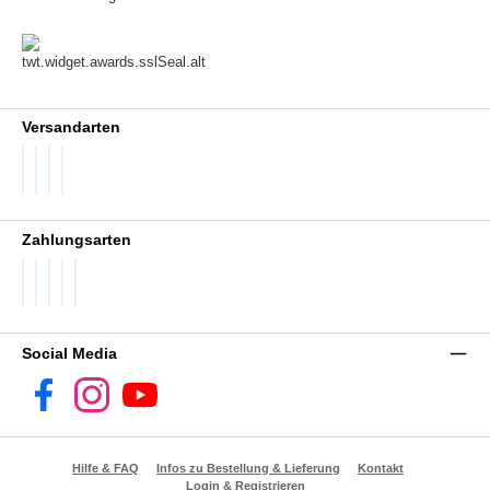
Versandarten
DHL GoGreen
DHL Packstation
DHL Standard
DHL Paket International
Zahlungsarten
PayPal
Später Bezahlen
SEPA Lastschrift
Visa
Vorkasse
Social Media
Facebook
Instagram
YouTube
Hilfe & FAQ
Infos zu Bestellung & Lieferung
Kontakt
Login & Registrieren