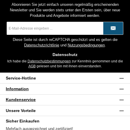
Abonnieren Sie jetzt einfach unseren regelmäßig erscheinenden
Newsletter und Sie werden stets unter den Ersten sein, über neue
Produkte und Angebote informiert werden.
E-
Mail-
Adresse
*
Diese Seite ist durch reCAPTCHA geschützt und es gelten die
Datenschutzrichtlinie
und
Nutzungsbedingungen
.
Datenschutz
Ich habe die
Datenschutzbestimmungen
zur Kenntnis genommen und die
AGB
gelesen und bin mit ihnen einverstanden.
Service-Hotline
Information
Kundenservice
Unsere Vorteile
Sicher Einkaufen
Mehrfach ausgezeichnet und zertifiziert!