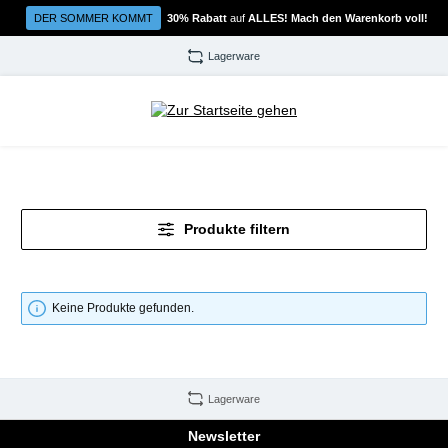
Zum Hauptinhalt springen
DER SOMMER KOMMT
30% Rabatt
auf
ALLES! Mach den Warenkorb voll!
Lagerware
Produkte filtern
Keine Produkte gefunden.
Lagerware
Newsletter