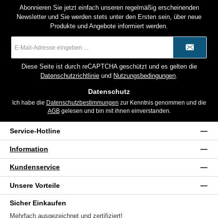
Abonnieren Sie jetzt einfach unseren regelmäßig erscheinenden
Newsletter und Sie werden stets unter den Ersten sein, über neue
Produkte und Angebote informiert werden.
E-
Mail-
Adresse
*
Diese Seite ist durch reCAPTCHA geschützt und es gelten die
Datenschutzrichtlinie
und
Nutzungsbedingungen
.
Datenschutz
Ich habe die
Datenschutzbestimmungen
zur Kenntnis genommen und die
AGB
gelesen und bin mit ihnen einverstanden.
Service-Hotline
Information
Kundenservice
Unsere Vorteile
Sicher Einkaufen
Mehrfach ausgezeichnet und zertifiziert!