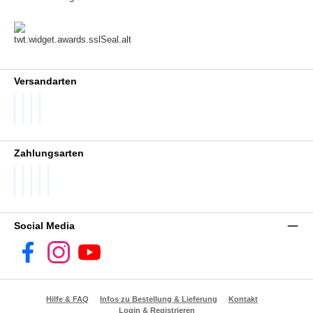
Versandarten
DHL GoGreen
DHL Packstation
DHL Standard
DHL Paket International
Zahlungsarten
PayPal
Später Bezahlen
SEPA Lastschrift
Visa
Vorkasse
Social Media
Facebook
Instagram
YouTube
Hilfe & FAQ
Infos zu Bestellung & Lieferung
Kontakt
Login & Registrieren