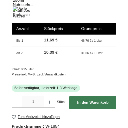
Anzahl
Stückpreis
Grundpreis
11,69 €
Bis
1
46,76 € / 1 Liter
10,39 €
Ab
2
41,56 € / 1 Liter
Inhalt:
0.25 Liter
Preise inkl. MwSt. zzgl. Versandkosten
Sofort verfügbar, Lieferzeit: 1-3 Werktage
Produkt Anzahl: Gib den gewünschten Wert ein oder benutze die Schaltflächen um d
Stück
In den Warenkorb
Zum Merkzettel hinzufügen
Produktnummer:
W-1854