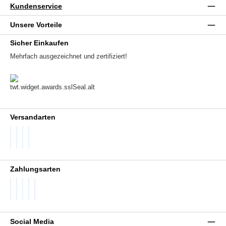
Kundenservice
Unsere Vorteile
Sicher Einkaufen
Mehrfach ausgezeichnet und zertifiziert!
Versandarten
DHL GoGreen
DHL Packstation
DHL Standard
DHL Paket International
Zahlungsarten
PayPal
Später Bezahlen
SEPA Lastschrift
Visa
Vorkasse
Social Media