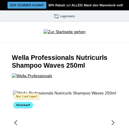
Zum Hauptinhalt springen
DER SOMMER KOMMT
30% Rabatt
auf
ALLES! Mach den Warenkorb voll!
Lagerware
Wella Professionals Nutricurls
Shampoo Waves 250ml
Bildergalerie überspringen
Nur 1 auf Lager!
Abverkauf!