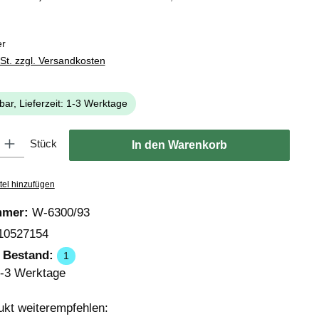
er
wSt. zzgl. Versandkosten
bar, Lieferzeit: 1-3 Werktage
: Gib den gewünschten Wert ein oder benutze die Schaltflächen um die
Stück
In den Warenkorb
tel hinzufügen
mmer:
W-6300/93
10527154
r Bestand:
1
-3 Werktage
ukt weiterempfehlen: