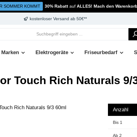
R SOMMER KOMMT
30% Rabatt
auf
ALLES! Mach den Warenkorb 
kostenloser Versand ab 50€**
Marken
Elektrogeräte
Friseurbedarf
or Touch Rich Naturals 9/
Anzahl
Bis
1
Ab
2