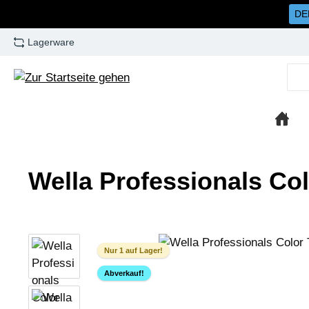
DE
m Hauptinhalt springen
Zur Suche springen
Zur Hauptnavigation springen
Lagerware
Wella Professionals Col
Bildergalerie überspringen
Nur 1 auf Lager!
Abverkauf!