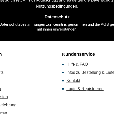
 ist durch reCAPTCHA geschützt und es gelten die
Datenschutzr
*
Nutzungsbedingungen
.
Datenschutz
Datenschutzbestimmungen
zur Kenntnis genommen und die
AGB
ge
mit ihnen einverstanden.
n
Kundenservice
Hilfe & FAQ
tz
Infos zu Bestellung & Lief
Kontakt
m
Login & Registrieren
sten
belehrung
rten