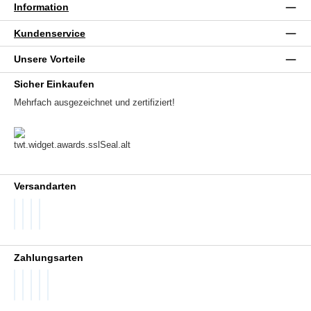
Information
Kundenservice
Unsere Vorteile
Sicher Einkaufen
Mehrfach ausgezeichnet und zertifiziert!
Versandarten
DHL GoGreen
DHL Packstation
DHL Standard
DHL Paket International
Zahlungsarten
PayPal
Später Bezahlen
SEPA Lastschrift
Visa
Vorkasse