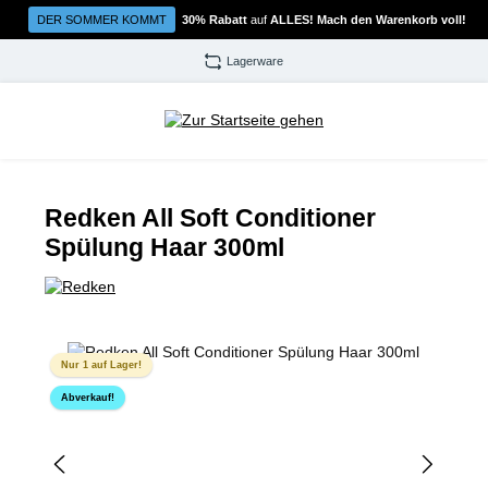
Zum Hauptinhalt springen
DER SOMMER KOMMT
30% Rabatt
auf
ALLES! Mach den Warenkorb voll!
Lagerware
Redken All Soft Conditioner
Spülung Haar 300ml
Bildergalerie überspringen
Nur 1 auf Lager!
Abverkauf!