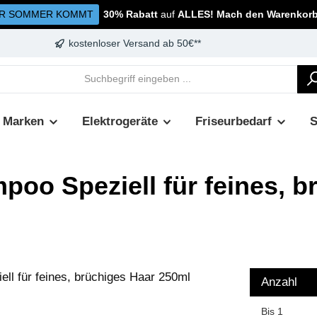
R SOMMER KOMMT
30% Rabatt
auf
ALLES! Mach den Warenkorb 
kostenloser Versand ab 50€**
Marken
Elektrogeräte
Friseurbedarf
poo Speziell für feines, 
Anzahl
Bis
1