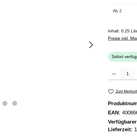
Ab
2
Inhalt:
0.25 Lit
Preise inkl. M
Sofort verfüg
Produkt Anzahl
Zum Merkzet
Produktnu
EAN:
40086
Verfügbare
Lieferzeit:
1