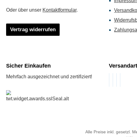
Impressu
Oder über unser
Kontaktformular
.
Versandko
Widerrufs
Vertrag widerrufen
Zahlungsa
Sicher Einkaufen
Versandar
Mehrfach ausgezeichnet und zertifiziert!
DHL GoGree
DHL Packst
DHL Stan
DHL Pak
Alle Preise inkl. gesetzl. 