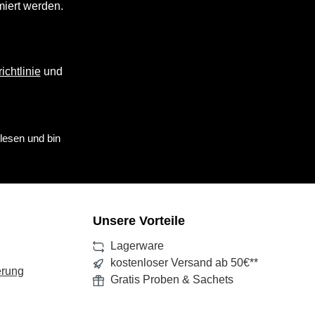
miert werden.
ichtlinie
und
lesen und bin
Unsere Vorteile
Lagerware
kostenloser Versand ab 50€**
erung
Gratis Proben & Sachets