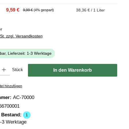
9,59 €
38,36 € / 1 Liter
9,99 €
(4% gespart)
er
wSt. zzgl. Versandkosten
bar, Lieferzeit: 1-3 Werktage
: Gib den gewünschten Wert ein oder benutze die Schaltflächen um die
Stück
In den Warenkorb
tel hinzufügen
mmer:
AC-70000
66700001
r Bestand:
1
-3 Werktage