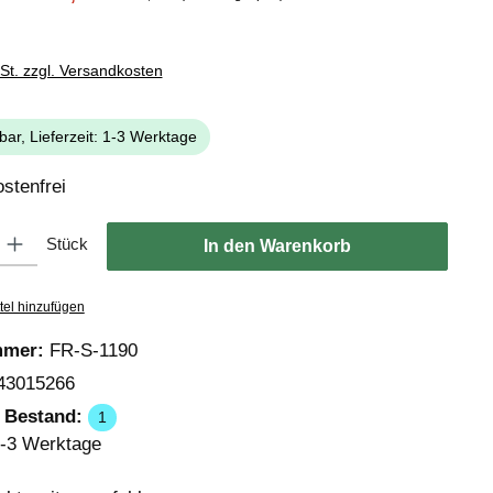
wSt. zzgl. Versandkosten
bar, Lieferzeit: 1-3 Werktage
stenfrei
: Gib den gewünschten Wert ein oder benutze die Schaltflächen um die
Stück
In den Warenkorb
tel hinzufügen
mmer:
FR-S-1190
43015266
r Bestand:
1
-3 Werktage