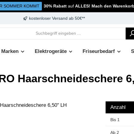
R SOMMER KOMMT
30% Rabatt
auf
ALLES! Mach den Warenkorb 
kostenloser Versand ab 50€**
Marken
Elektrogeräte
Friseurbedarf
PRO Haarschneideschere 6,
Anzahl
Bis
1
Ab
2