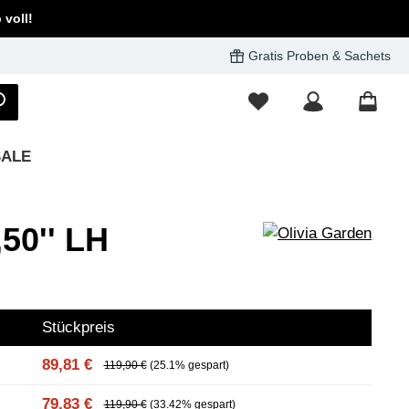
voll!
Gratis Proben & Sachets
SALE
50'' LH
Stückpreis
89,81 €
119,90 €
(25.1% gespart)
79,83 €
119,90 €
(33.42% gespart)