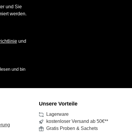
er und Sie
miert werden.
ichtlinie
und
lesen und bin
Unsere Vorteile
Lagerware
kostenloser Versand ab 50€**
erung
Gratis Proben & Sachets