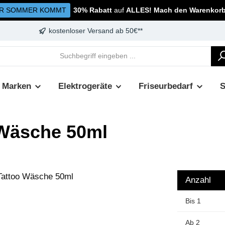
R SOMMER KOMMT
30% Rabatt
auf
ALLES! Mach den Warenkorb 
kostenloser Versand ab 50€**
Marken
Elektrogeräte
Friseurbedarf
 Wäsche 50ml
Anzahl
Bis
1
Ab
2