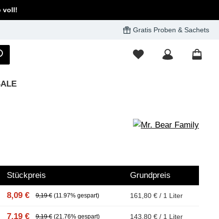
voll!
Gratis Proben & Sachets
SALE
Stückpreis
Grundpreis
8,09 €
161,80 € / 1 Liter
9,19 €
(11.97% gespart)
7,19 €
143,80 € / 1 Liter
9,19 €
(21.76% gespart)