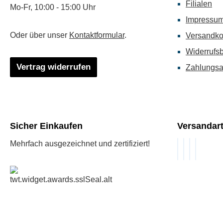
Filialen
Mo-Fr, 10:00 - 15:00 Uhr
Impressu
Oder über unser
Kontaktformular
.
Versandko
Widerrufs
Vertrag widerrufen
Zahlungsa
Sicher Einkaufen
Versandar
Mehrfach ausgezeichnet und zertifiziert!
DHL GoGree
DHL Packst
DHL Stan
DHL Pak