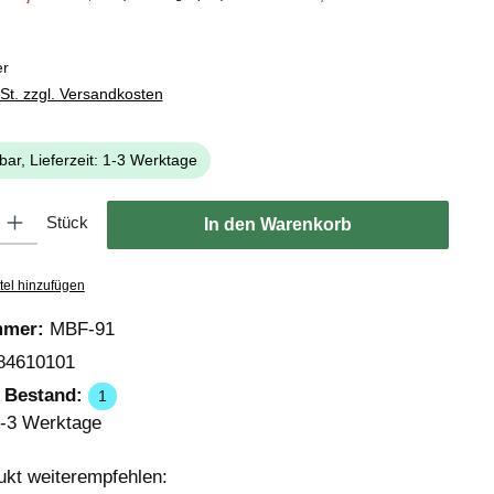
er
wSt. zzgl. Versandkosten
bar, Lieferzeit: 1-3 Werktage
: Gib den gewünschten Wert ein oder benutze die Schaltflächen um die
Stück
In den Warenkorb
tel hinzufügen
mmer:
MBF-91
84610101
r Bestand:
1
-3 Werktage
ukt weiterempfehlen: