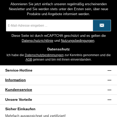
Abonnieren Sie jetzt einfach unseren regelmäßig erscheinenden
Newsletter und Sie werden stets unter den Ersten sein, über neue
Produkte und Angebote informiert werden.
E-
Mail-
Adresse
*
Diese Seite ist durch reCAPTCHA geschützt und es gelten die
Datenschutzrichtlinie
und
Nutzungsbedingungen
.
Datenschutz
Ich habe die
Datenschutzbestimmungen
zur Kenntnis genommen und die
AGB
gelesen und bin mit ihnen einverstanden.
Service-Hotline
Information
Kundenservice
Unsere Vorteile
Sicher Einkaufen
Mehrfach ausgezeichnet und zertifiziert!