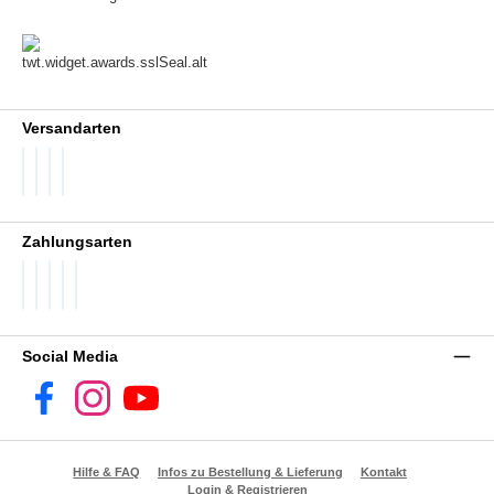
Versandarten
DHL GoGreen
DHL Packstation
DHL Standard
DHL Paket International
Zahlungsarten
PayPal
Später Bezahlen
SEPA Lastschrift
Visa
Vorkasse
Social Media
Facebook
Instagram
YouTube
Hilfe & FAQ
Infos zu Bestellung & Lieferung
Kontakt
Login & Registrieren