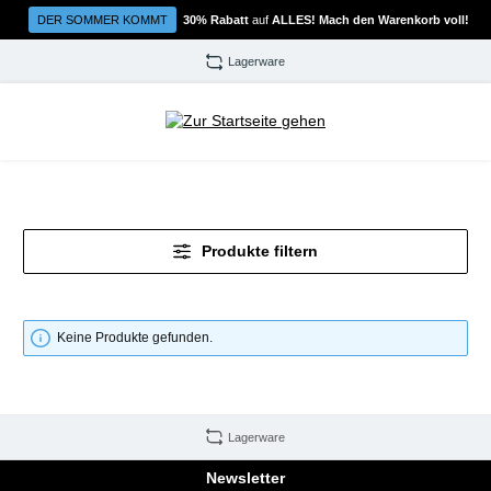
Zum Hauptinhalt springen
DER SOMMER KOMMT
30% Rabatt
auf
ALLES! Mach den Warenkorb voll!
Lagerware
Produkte filtern
Keine Produkte gefunden.
Lagerware
Newsletter