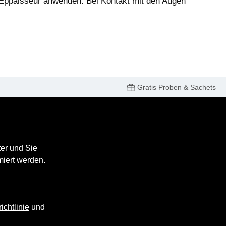
‘Éppaisseur anwenden. Bei Kontakt mit den Augen
Gratis Proben & Sachets
er und Sie
miert werden.
ichtlinie
und