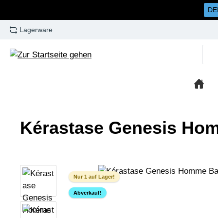
DE
m Hauptinhalt springen
Zur Suche springen
Zur Hauptnavigation springen
Lagerware
Kérastase Genesis Hom
Bildergalerie überspringen
Nur 1 auf Lager!
Abverkauf!