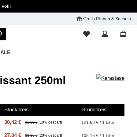
voll!
Gratis Proben & Sachets
SALE
issant 250ml
Stückpreis
Grundpreis
30,42 €
121,68 € / 1 Liter
33,80 €
(10% gespart)
27,04 €
108,16 € / 1 Liter
33,80 €
(20% gespart)