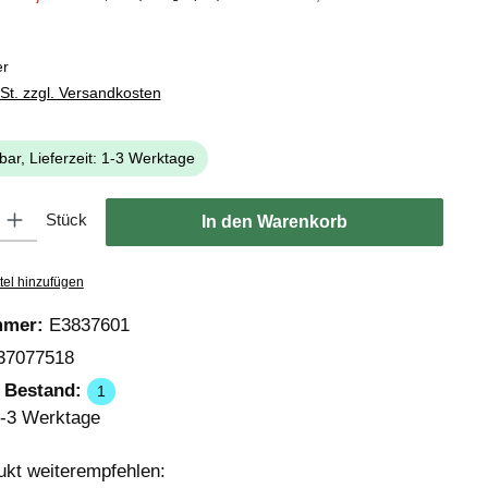
er
wSt. zzgl. Versandkosten
bar, Lieferzeit: 1-3 Werktage
: Gib den gewünschten Wert ein oder benutze die Schaltflächen um die
Stück
In den Warenkorb
tel hinzufügen
mmer:
E3837601
37077518
r Bestand:
1
-3 Werktage
ukt weiterempfehlen: