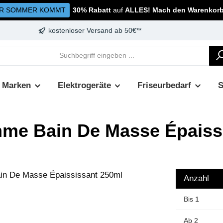
R SOMMER KOMMT
30% Rabatt
auf
ALLES! Mach den Warenkorb 
kostenloser Versand ab 50€**
Marken
Elektrogeräte
Friseurbedarf
me Bain De Masse Épaiss
Anzahl
Bis
1
Ab
2