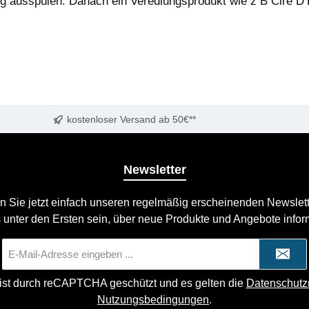
tig ausspülen. Danach ein Veredlungsprodukt wie z B Cire D
kostenloser Versand ab 50€**
Newsletter
n Sie jetzt einfach unseren regelmäßig erscheinenden Newslett
 unter den Ersten sein, über neue Produkte und Angebote infor
E-
Mail-
Adresse
 ist durch reCAPTCHA geschützt und es gelten die
Datenschutzr
*
Nutzungsbedingungen
.