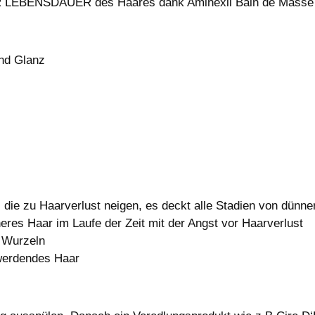
EBENSDAUER des Haares dank Aminexil Bain de Masse É
und Glanz
die zu Haarverlust neigen, es deckt alle Stadien von dünn
neres Haar im Laufe der Zeit mit der Angst vor Haarverlust
n Wurzeln
 werdendes Haar