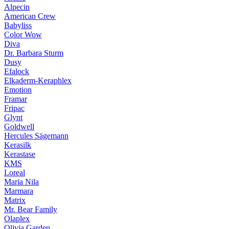
Alpecin
American Crew
Babyliss
Color Wow
Diva
Dr. Barbara Sturm
Dusy
Efalock
Elkaderm-Keraphlex
Emotion
Framar
Fripac
Glynt
Goldwell
Hercules Sägemann
Kerasilk
Kerastase
KMS
Loreal
Maria Nila
Marmara
Matrix
Mr. Bear Family
Olaplex
Olivia Garden