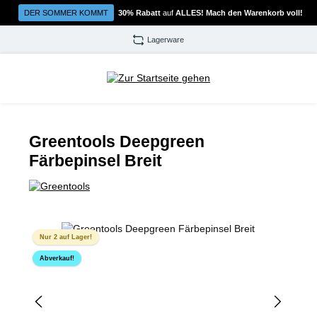
Zum Hauptinhalt springen
DER SOMMER KOMMT
30% Rabatt
auf
ALLES! Mach den Warenkorb voll!
Lagerware
Greentools Deepgreen
Färbepinsel Breit
Bildergalerie überspringen
Nur 2 auf Lager!
Abverkauf!