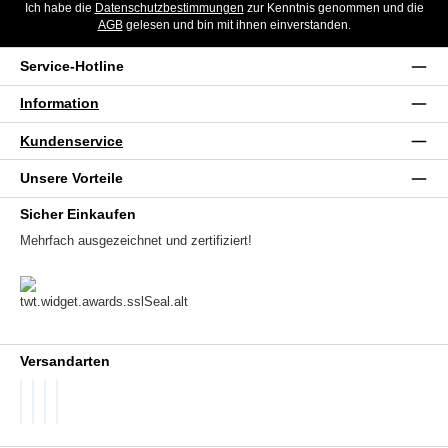
Ich habe die
Datenschutzbestimmungen
zur Kenntnis genommen und die
AGB
gelesen und bin mit ihnen einverstanden.
Service-Hotline
Information
Kundenservice
Unsere Vorteile
Sicher Einkaufen
Mehrfach ausgezeichnet und zertifiziert!
Versandarten
DHL GoGreen
DHL Packstation
DHL Standard
DHL Paket International