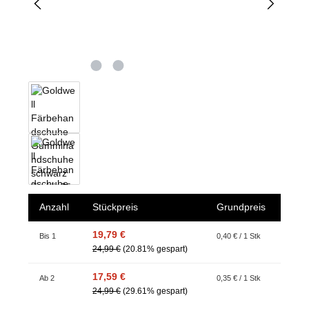
Anzahl
Stückpreis
Grundpreis
19,79 €
Bis
1
0,40 € / 1 Stk
24,99 €
(20.81% gespart)
17,59 €
Ab
2
0,35 € / 1 Stk
24,99 €
(29.61% gespart)