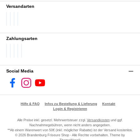
Versandarten
DHL GoGreen
DHL Packstation
DHL Standard
DHL Paket International
Zahlungsarten
PayPal
Später Bezahlen
SEPA Lastschrift
Visa
Vorkasse
Social Media
Facebook
Instagram
YouTube
Hilfe & FAQ
Infos zu Bestellung & Lieferung
Kontakt
Login & Registrieren
Alle Preise inkl. gesetzl. Mehrwertsteuer zzgl.
Versandkosten
und ggf.
Nachnahmegebühren, wenn nicht anders angegeben.
**Ab einem Warenwert von 50€ (inkl. möglicher Rabatte) ist der Versand kostenlos.
© 2026 Brandenburg Friseure Shop - Alle Rechte vorbehalten. Theme by