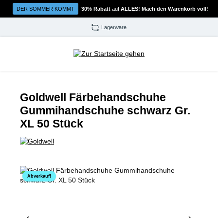
Zum Hauptinhalt springen
DER SOMMER KOMMT
30% Rabatt
auf
ALLES! Mach den Warenkorb voll!
Lagerware
Goldwell Färbehandschuhe
Gummihandschuhe schwarz Gr.
XL 50 Stück
Bildergalerie überspringen
Abverkauf!