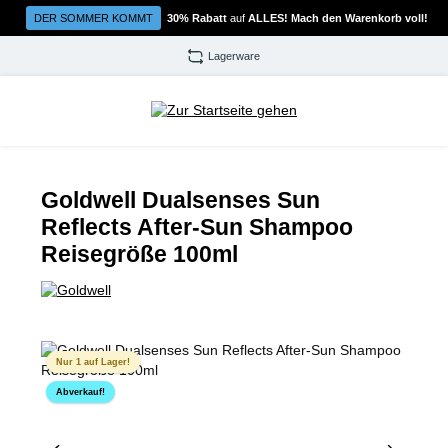
Zum Hauptinhalt springen
DER SOMMER KOMMT
30% Rabatt
auf
ALLES! Mach den Warenkorb voll!
Lagerware
Goldwell Dualsenses Sun
Reflects After-Sun Shampoo
Reisegröße 100ml
Bildergalerie überspringen
Nur 1 auf Lager!
Abverkauf!