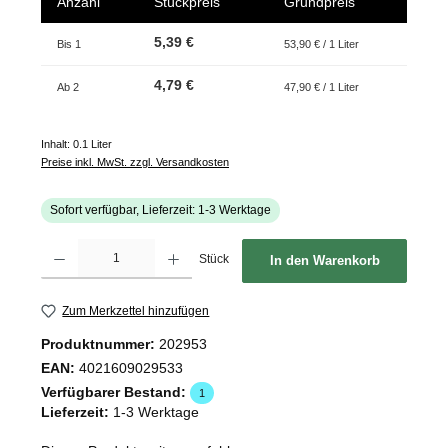
Anzahl
Stückpreis
Grundpreis
5,39 €
Bis
1
53,90 € / 1 Liter
4,79 €
Ab
2
47,90 € / 1 Liter
Inhalt:
0.1 Liter
Preise inkl. MwSt. zzgl. Versandkosten
Sofort verfügbar, Lieferzeit: 1-3 Werktage
Produkt Anzahl: Gib den gewünschten Wert ein oder benutze die Schaltflächen um d
Stück
In den Warenkorb
Zum Merkzettel hinzufügen
Produktnummer:
202953
EAN:
4021609029533
Verfügbarer Bestand:
1
Lieferzeit:
1-3 Werktage