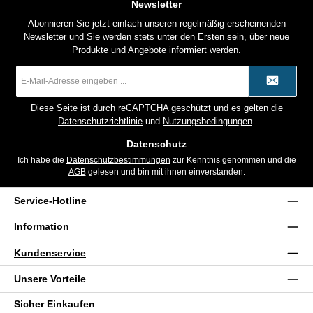
Newsletter
Abonnieren Sie jetzt einfach unseren regelmäßig erscheinenden
Newsletter und Sie werden stets unter den Ersten sein, über neue
Produkte und Angebote informiert werden.
E-
Mail-
Adresse
*
Diese Seite ist durch reCAPTCHA geschützt und es gelten die
Datenschutzrichtlinie
und
Nutzungsbedingungen
.
Datenschutz
Ich habe die
Datenschutzbestimmungen
zur Kenntnis genommen und die
AGB
gelesen und bin mit ihnen einverstanden.
Service-Hotline
Information
Kundenservice
Unsere Vorteile
Sicher Einkaufen