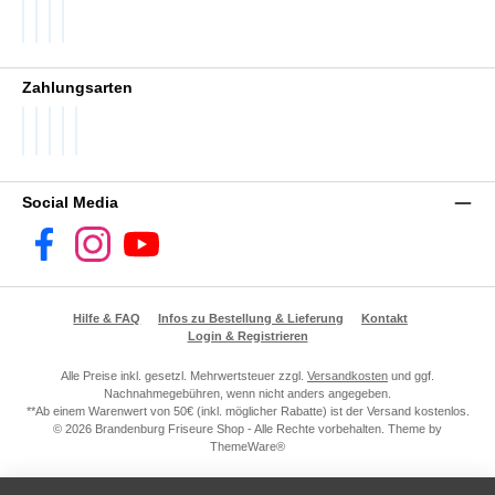
DHL GoGreen
DHL Packstation
DHL Standard
DHL Paket International
Zahlungsarten
PayPal
Später Bezahlen
SEPA Lastschrift
Visa
Vorkasse
Social Media
Facebook
Instagram
YouTube
Hilfe & FAQ
Infos zu Bestellung & Lieferung
Kontakt
Login & Registrieren
Alle Preise inkl. gesetzl. Mehrwertsteuer zzgl.
Versandkosten
und ggf.
Nachnahmegebühren, wenn nicht anders angegeben.
**Ab einem Warenwert von 50€ (inkl. möglicher Rabatte) ist der Versand kostenlos.
© 2026 Brandenburg Friseure Shop - Alle Rechte vorbehalten. Theme by
ThemeWare®