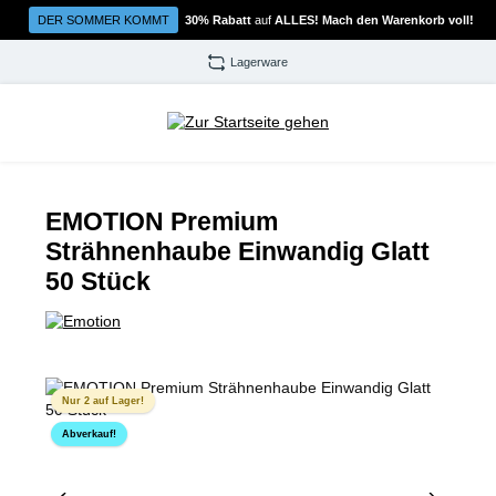
Zum Hauptinhalt springen
DER SOMMER KOMMT
30% Rabatt
auf
ALLES! Mach den Warenkorb voll!
Lagerware
EMOTION Premium
Strähnenhaube Einwandig Glatt
50 Stück
Bildergalerie überspringen
Nur 2 auf Lager!
Abverkauf!