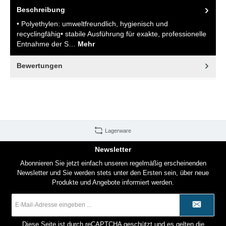
Beschreibung
• Polyethylen: umweltfreundlich, hygienisch und
recyclingfähig• stabile Ausführung für exakte, professionelle
Entnahme der S…
Mehr
Bewertungen
Lagerware
Newsletter
Abonnieren Sie jetzt einfach unseren regelmäßig erscheinenden
Newsletter und Sie werden stets unter den Ersten sein, über neue
Produkte und Angebote informiert werden.
E-
Mail-
Adresse
*
Diese Seite ist durch reCAPTCHA geschützt und es gelten die