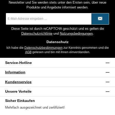
Newsletter und Sie werden stets unter den Ersten sein, über neue
Produkte und Angebote informiert werden.
E-
Mail-
Adresse
*
Diese Seite ist durch reCAPTCHA geschützt und es gelten die
Datenschutzrichtlinie
und
Nutzungsbedingungen
.
Datenschutz
Ich habe die
Datenschutzbestimmungen
zur Kenntnis genommen und die
AGB
gelesen und bin mit ihnen einverstanden.
Service-Hotline
Information
Kundenservice
Unsere Vorteile
Sicher Einkaufen
Mehrfach ausgezeichnet und zertifiziert!