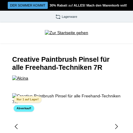
Zum Hauptinhalt springen
DER SOMMER KOMMT
30% Rabatt
auf
ALLES! Mach den Warenkorb voll!
Lagerware
Creative Paintbrush Pinsel für
alle Freehand-Techniken 7R
Bildergalerie überspringen
Nur 1 auf Lager!
Abverkauf!