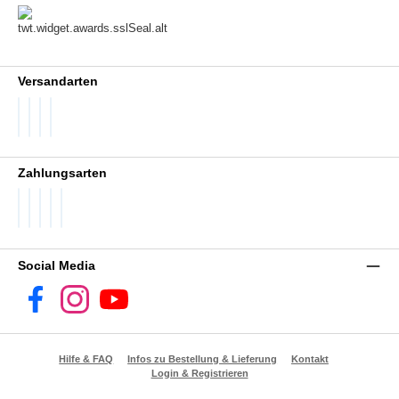
Versandarten
DHL GoGreen
DHL Packstation
DHL Standard
DHL Paket International
Zahlungsarten
PayPal
Später Bezahlen
SEPA Lastschrift
Visa
Vorkasse
Social Media
Facebook
Instagram
YouTube
Hilfe & FAQ
Infos zu Bestellung & Lieferung
Kontakt
Login & Registrieren