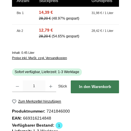
Anzahl
Stückpreis
Grundpreis
14,39 €
Bis
1
31,98 € / 1 Liter
28,20 €
(48.97% gespart)
12,79 €
Ab
2
28,42 € / 1 Liter
28,20 €
(54.65% gespart)
Inhalt:
0.45 Liter
Preise inkl. MwSt. zzgl. Versandkosten
Sofort verfügbar, Lieferzeit: 1-3 Werktage
Produkt Anzahl: Gib den gewünschten Wert ein oder benutze die Schaltflächen um d
Stück
In den Warenkorb
Zum Merkzettel hinzufügen
Produktnummer:
7241846000
EAN:
669316214848
Verfügbarer Bestand:
1