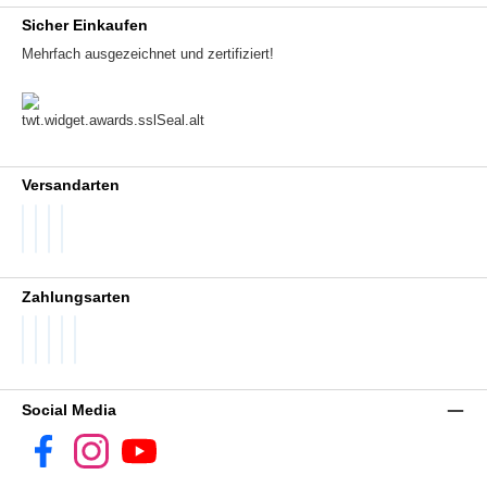
Sicher Einkaufen
Mehrfach ausgezeichnet und zertifiziert!
Versandarten
DHL GoGreen
DHL Packstation
DHL Standard
DHL Paket International
Zahlungsarten
PayPal
Später Bezahlen
SEPA Lastschrift
Visa
Vorkasse
Social Media
Facebook
Instagram
YouTube