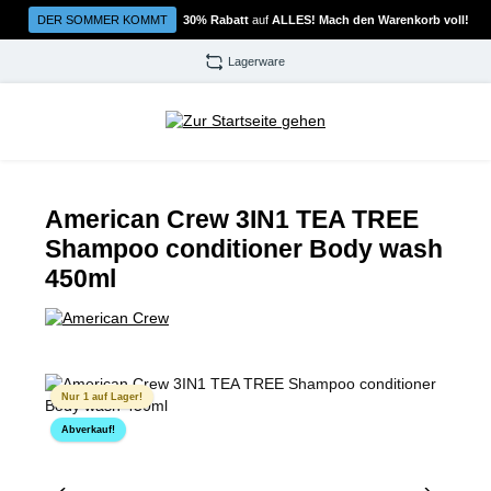
Zum Hauptinhalt springen
DER SOMMER KOMMT
30% Rabatt
auf
ALLES! Mach den Warenkorb voll!
Lagerware
American Crew 3IN1 TEA TREE
Shampoo conditioner Body wash
450ml
Bildergalerie überspringen
Nur 1 auf Lager!
Abverkauf!