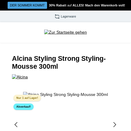
Zum Hauptinhalt springen
DER SOMMER KOMMT
30% Rabatt
auf
ALLES! Mach den Warenkorb voll!
Lagerware
Alcina Styling Strong Styling-
Mousse 300ml
Bildergalerie überspringen
Nur 1 auf Lager!
Abverkauf!