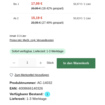
17,09 €
Bis
1
56,97 € / 1 Liter
20,95 €
(18.42% gespart)
15,19 €
Ab
2
50,63 € / 1 Liter
20,95 €
(27.49% gespart)
Inhalt:
0.3 Liter
Preise inkl. MwSt. zzgl. Versandkosten
Sofort verfügbar, Lieferzeit: 1-3 Werktage
Produkt Anzahl: Gib den gewünschten Wert ein oder benutze die Schaltflächen um d
Stück
In den Warenkorb
Zum Merkzettel hinzufügen
Produktnummer:
AC-14032
EAN:
4008666140326
Verfügbarer Bestand:
1
Lieferzeit:
1-3 Werktage