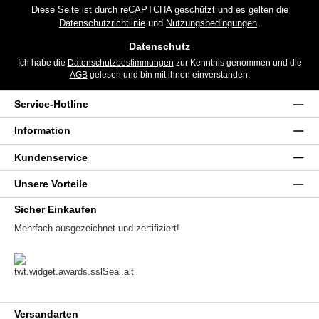
*
Diese Seite ist durch reCAPTCHA geschützt und es gelten die
Datenschutzrichtlinie
und
Nutzungsbedingungen
.
Datenschutz
Ich habe die
Datenschutzbestimmungen
zur Kenntnis genommen und die
AGB
gelesen und bin mit ihnen einverstanden.
Service-Hotline
Information
Kundenservice
Unsere Vorteile
Sicher Einkaufen
Mehrfach ausgezeichnet und zertifiziert!
Versandarten