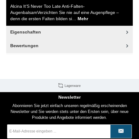
Alcina It'S Never Too Late Anti-Falten-
AugenbalsamVerzichten Sie nie auf eine Augenpflege –
denn die ersten Falten bilden si…
Mehr
Eigenschaften
Bewertungen
Lagerware
Newsletter
Abonnieren Sie jetzt einfach unseren regelmäßig erscheinenden
Newsletter und Sie werden stets unter den Ersten sein, über neue
Produkte und Angebote informiert werden.
E-
Mail-
Adresse