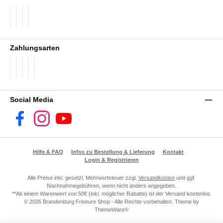
DHL GoGreen
DHL Packstation
DHL Standard
DHL Paket International
Zahlungsarten
PayPal
Später Bezahlen
SEPA Lastschrift
Visa
Vorkasse
Social Media
Facebook
Instagram
YouTube
Hilfe & FAQ
Infos zu Bestellung & Lieferung
Kontakt
Login & Registrieren
Alle Preise inkl. gesetzl. Mehrwertsteuer zzgl.
Versandkosten
und ggf.
Nachnahmegebühren, wenn nicht anders angegeben.
**Ab einem Warenwert von 50€ (inkl. möglicher Rabatte) ist der Versand kostenlos.
© 2026 Brandenburg Friseure Shop - Alle Rechte vorbehalten. Theme by
ThemeWare®