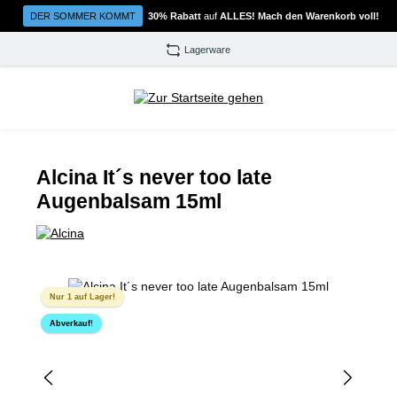
Zum Hauptinhalt springen
DER SOMMER KOMMT
30% Rabatt
auf
ALLES! Mach den Warenkorb voll!
Lagerware
Alcina It´s never too late
Augenbalsam 15ml
Bildergalerie überspringen
Nur 1 auf Lager!
Abverkauf!