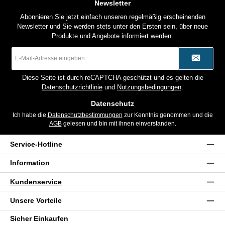
Newsletter
Abonnieren Sie jetzt einfach unseren regelmäßig erscheinenden
Newsletter und Sie werden stets unter den Ersten sein, über neue
Produkte und Angebote informiert werden.
E-
Mail-
Adresse
*
Diese Seite ist durch reCAPTCHA geschützt und es gelten die
Datenschutzrichtlinie
und
Nutzungsbedingungen
.
Datenschutz
Ich habe die
Datenschutzbestimmungen
zur Kenntnis genommen und die
AGB
gelesen und bin mit ihnen einverstanden.
Service-Hotline
Information
Kundenservice
Unsere Vorteile
Sicher Einkaufen