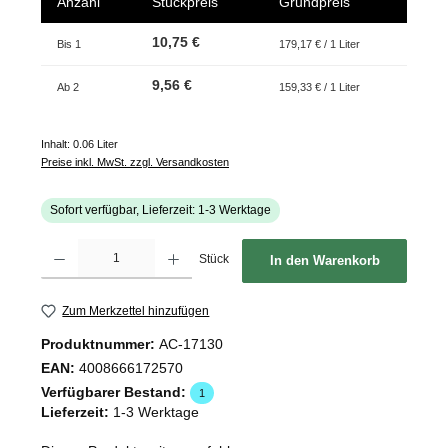
Anzahl
Stückpreis
Grundpreis
10,75 €
Bis
1
179,17 € / 1 Liter
9,56 €
Ab
2
159,33 € / 1 Liter
Inhalt:
0.06 Liter
Preise inkl. MwSt. zzgl. Versandkosten
Sofort verfügbar, Lieferzeit: 1-3 Werktage
Produkt Anzahl: Gib den gewünschten Wert ein oder benutze die Schaltflächen um d
Stück
In den Warenkorb
Zum Merkzettel hinzufügen
Produktnummer:
AC-17130
EAN:
4008666172570
Verfügbarer Bestand:
1
Lieferzeit:
1-3 Werktage