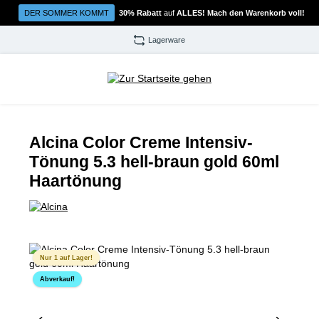
Zum Hauptinhalt springen
DER SOMMER KOMMT
30% Rabatt
auf
ALLES! Mach den Warenkorb voll!
Lagerware
Alcina Color Creme Intensiv-
Tönung 5.3 hell-braun gold 60ml
Haartönung
Bildergalerie überspringen
Nur 1 auf Lager!
Abverkauf!