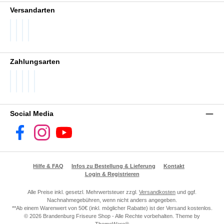
Versandarten
DHL GoGreen
DHL Packstation
DHL Standard
DHL Paket International
Zahlungsarten
PayPal
Später Bezahlen
SEPA Lastschrift
Visa
Vorkasse
Social Media
Facebook
Instagram
YouTube
Hilfe & FAQ
Infos zu Bestellung & Lieferung
Kontakt
Login & Registrieren
Alle Preise inkl. gesetzl. Mehrwertsteuer zzgl.
Versandkosten
und ggf.
Nachnahmegebühren, wenn nicht anders angegeben.
**Ab einem Warenwert von 50€ (inkl. möglicher Rabatte) ist der Versand kostenlos.
© 2026 Brandenburg Friseure Shop - Alle Rechte vorbehalten. Theme by