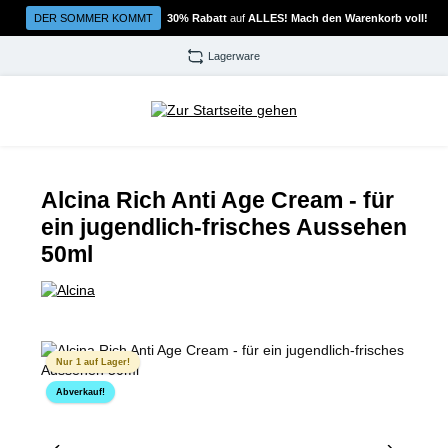
Zum Hauptinhalt springen
DER SOMMER KOMMT
30% Rabatt
auf
ALLES! Mach den Warenkorb voll!
Lagerware
Alcina Rich Anti Age Cream - für
ein jugendlich-frisches Aussehen
50ml
Bildergalerie überspringen
Nur 1 auf Lager!
Abverkauf!