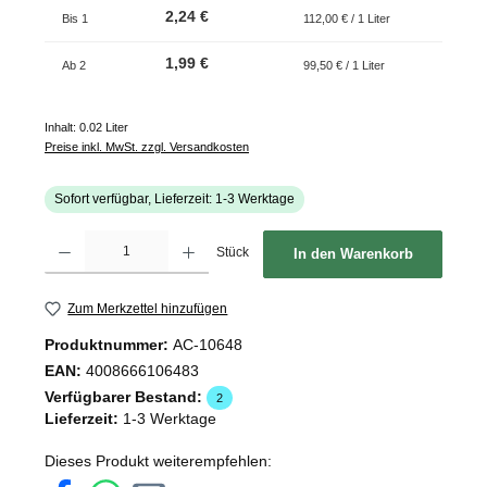
2,24 €
Bis
1
112,00 € / 1 Liter
1,99 €
Ab
2
99,50 € / 1 Liter
Inhalt:
0.02 Liter
Preise inkl. MwSt. zzgl. Versandkosten
Sofort verfügbar, Lieferzeit: 1-3 Werktage
Produkt Anzahl: Gib den gewünschten Wert ein oder benutze die Schaltflächen um d
Stück
In den Warenkorb
Zum Merkzettel hinzufügen
Produktnummer:
AC-10648
EAN:
4008666106483
Verfügbarer Bestand:
2
Lieferzeit:
1-3 Werktage
Dieses Produkt weiterempfehlen: