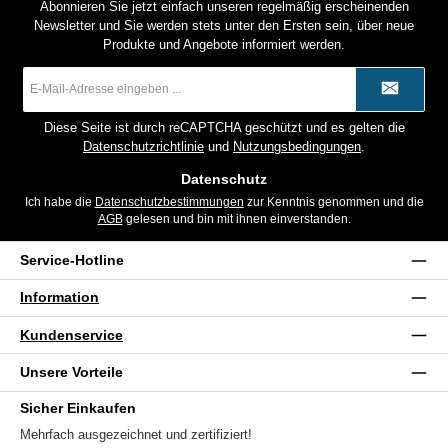
Abonnieren Sie jetzt einfach unseren regelmäßig erscheinenden
Newsletter und Sie werden stets unter den Ersten sein, über neue
Produkte und Angebote informiert werden.
E-
Mail-
Adresse
*
Diese Seite ist durch reCAPTCHA geschützt und es gelten die
Datenschutzrichtlinie
und
Nutzungsbedingungen
.
Datenschutz
Ich habe die
Datenschutzbestimmungen
zur Kenntnis genommen und die
AGB
gelesen und bin mit ihnen einverstanden.
Service-Hotline
Information
Kundenservice
Unsere Vorteile
Sicher Einkaufen
Mehrfach ausgezeichnet und zertifiziert!