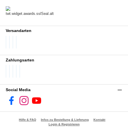
Versandarten
DHL GoGreen
DHL Packstation
DHL Standard
DHL Paket International
Zahlungsarten
PayPal
Später Bezahlen
SEPA Lastschrift
Visa
Vorkasse
Social Media
Facebook
Instagram
YouTube
Hilfe & FAQ
Infos zu Bestellung & Lieferung
Kontakt
Login & Registrieren