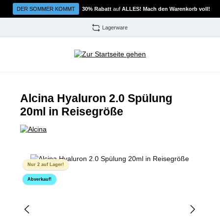
Zum Hauptinhalt springen
DER SOMMER KOMMT
30% Rabatt
auf
ALLES! Mach den Warenkorb voll!
Lagerware
Alcina Hyaluron 2.0 Spülung
20ml in Reisegröße
Bildergalerie überspringen
Nur 2 auf Lager!
Abverkauf!